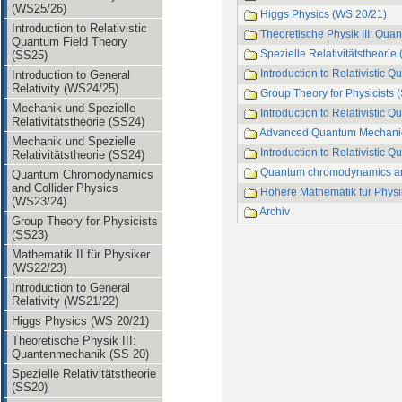
(WS25/26)
Higgs Physics (WS 20/21)
Introduction to Relativistic
Theoretische Physik III: Qu
Quantum Field Theory
Spezielle Relativitätstheorie
(SS25)
Introduction to Relativistic
Introduction to General
Relativity (WS24/25)
Group Theory for Physicists 
Mechanik und Spezielle
Introduction to Relativistic 
Relativitätstheorie (SS24)
Advanced Quantum Mechani
Mechanik und Spezielle
Introduction to Relativistic 
Relativitätstheorie (SS24)
Quantum chromodynamics and
Quantum Chromodynamics
and Collider Physics
Höhere Mathematik für Physi
(WS23/24)
Archiv
Group Theory for Physicists
(SS23)
Mathematik II für Physiker
(WS22/23)
Introduction to General
Relativity (WS21/22)
Higgs Physics (WS 20/21)
Theoretische Physik III:
Quantenmechanik (SS 20)
Spezielle Relativitätstheorie
(SS20)