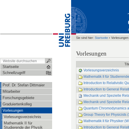
›
Sie sind hier:
Startseite
Vorlesungen
Vorlesungen
Tit
Startseite
Vorlesungsverzeichnis
Schnellzugriff
Mathematik II für Studierend
Introduction to Relativistic 
Prof. Dr. Stefan Dittmaier
Introduction to General Relat
Mitarbeiter
Mechanik und Spezielle Relat
Forschungsgebiete
Mechanik und Spezielle Relat
Graduiertenkolleg
Quantum Chromodynamics an
Vorlesungen
Group Theory for Physicists 
Vorlesungsverzeichnis
Mathematik II für Physiker (
Mathematik II für
Studierende der Physik
Introduction to General Relat