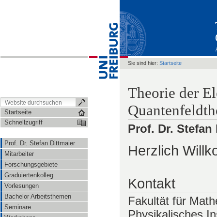
Sie sind hier:
Startseite
Theorie der E
Quantenfeldth
Startseite
Schnellzugriff
Prof. Dr. Stefan
Prof. Dr. Stefan Dittmaier
Herzlich Will
Mitarbeiter
Forschungsgebiete
Graduiertenkolleg
Kontakt
Vorlesungen
Bachelor Arbeitsthemen
Fakultät für Mat
Seminare
Physikalisches Ins